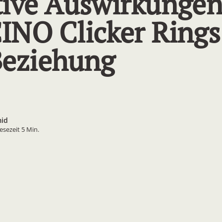
tive Auswirkungen
INO Clicker Rings
Beziehung
mid
esezeit 5 Min.