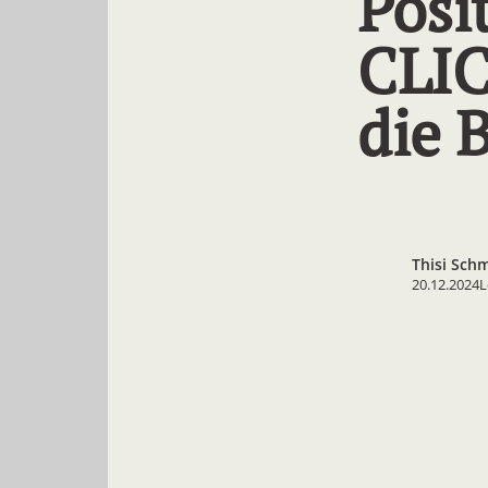
Posi
CLIC
die 
Thisi Sch
20.12.2024
L