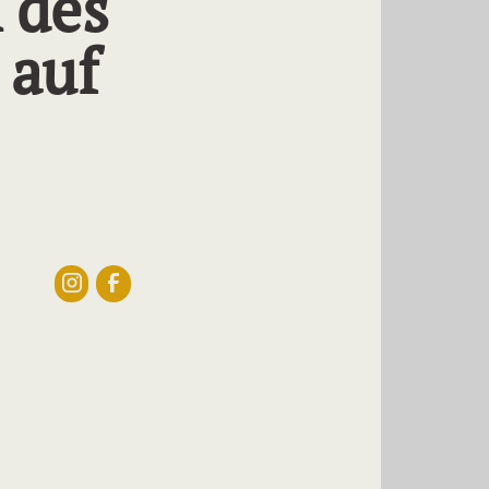
 des
 auf