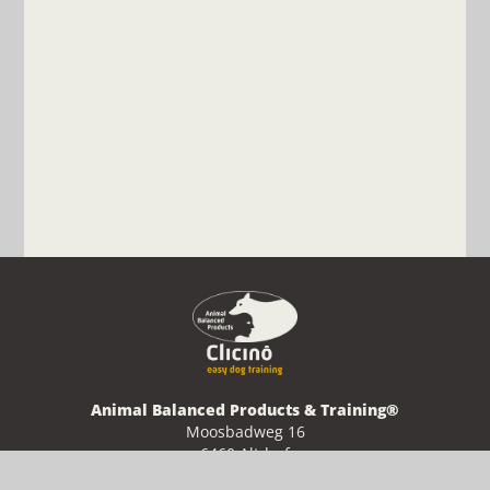
EINFACHE TIPPS UND GRUNDLAGEN FÜR DEN
EINSTIEG INS CLICKERTRAINING
Das Clickertraining ist eine einfache und effektive Methode, um
die Kommunikation mit deinem Tier zu verbessern und
erwünschtes Verhalten zu fördern. In diesem Beitrag erfährst du
die Grundlagen des Clickertrainings und erhältst praktische Tipps,
um mit deinem Tier direkt durchzustarten.
Mehr lesen
Animal Balanced Products & Training®
Moosbadweg 16
6460 Altdorf
Schweiz