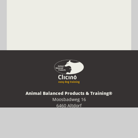
Das Clickertraining ist eine beliebte Methode, um Katzen
Verhaltensweisen gezielt zu formen und neue Tricks zu erlernen.
Der CLICINO Clicker Ring ist dabei ein innovatives und praktisches
Hilfsmittel, das das Training noch effektiver gestaltet.
Mehr lesen
Animal Balanced Products & Training®
Moosbadweg 16
6460 Altdorf
Schweiz
E-Mail